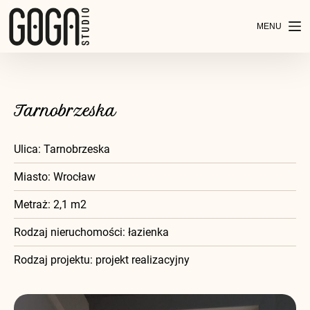
P
r
z
e
j
d
ź
d
Tarnobrzeska
o
t
r
Ulica: Tarnobrzeska
e
ś
Miasto: Wrocław
c
i
Metraż: 2,1 m2
Rodzaj nieruchomości: łazienka
Rodzaj projektu: projekt realizacyjny