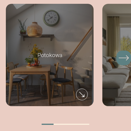
Potokowa
V